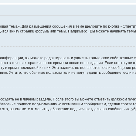
овая тема». Для размещения сообщения в теме щёлкните по кнопке «Ответит
ится внизу страниц форума или темы. Например: «Вы можете начинать темы»
конференции, вы можете редактировать и удалять только свои собственные 
ько в течение ограниченного времени после его создания. Если кто-то уже 
дату и время последней из них. Эта надпись не появляется, если сообщение 
ию. Учтите, что обычные пользователи не могут удалить сообщение, если на 
создать её в личном разделе. После этого вы можете отметить флажком пун
обавление подписи по умолчанию ко всем вашим сообщениям, сделав соотве
а это, вы сможете отменить добавление подписи в отдельных сообщениях, у