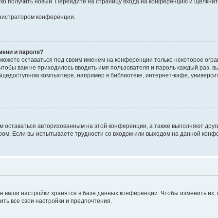
егко получить новый. Перейдите на страницу входа на конференцию и щёлкни
инистратором конференции.
мени и пароля?
сможете оставаться под своим именем на конференции только некоторое огран
 чтобы вам не приходилось вводить имя пользователя и пароль каждый раз, 
щедоступном компьютере, например в библиотеке, интернет-кафе, университе
ам оставаться авторизованным на этой конференции, а также выполняют друг
ом. Если вы испытываете трудности со входом или выходом на данной конфе
е ваши настройки хранятся в базе данных конференции. Чтобы изменить их,
ить все свои настройки и предпочтения.