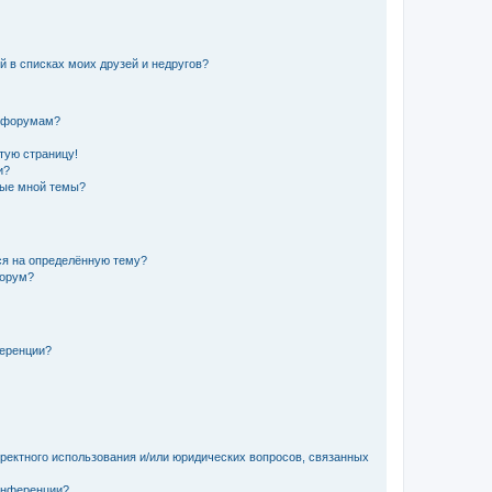
й в списках моих друзей и недругов?
и форумам?
стую страницу!
и?
ные мной темы?
ься на определённую тему?
форум?
ференции?
рректного использования и/или юридических вопросов, связанных
конференции?