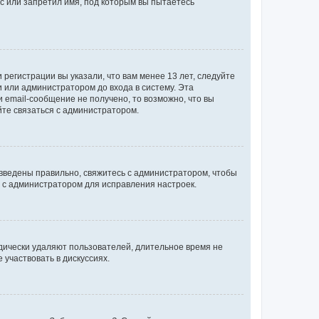
с или запретил имя, под которым вы пытаетесь
регистрации вы указали, что вам менее 13 лет, следуйте
 или администратором до входа в систему. Эта
 email-сообщение не получено, то возможно, что вы
йте связаться с администратором.
 введены правильно, свяжитесь с администратором, чтобы
ь с администратором для исправления настроек.
дически удаляют пользователей, длительное время не
участвовать в дискуссиях.