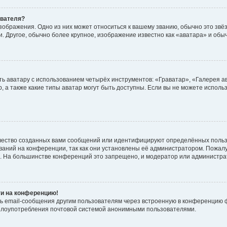
ователя?
зображения. Одно из них может относиться к вашему званию, обычно это звёзд
. Другое, обычно более крупное, изображение известно как «аватара» и обы
ь аватару с использованием четырёх инструментов: «Граватар», «Галерея а
, а также какие типы аватар могут быть доступны. Если вы не можете испол
чество созданных вами сообщений или идентифицируют определённых польз
аний на конференции, так как они установлены её администратором. Пожал
е. На большинстве конференций это запрещено, и модератор или администра
ти на конференцию!
ь email-сообщения другим пользователям через встроенную в конференцию ф
ь злоупотребления почтовой системой анонимными пользователями.