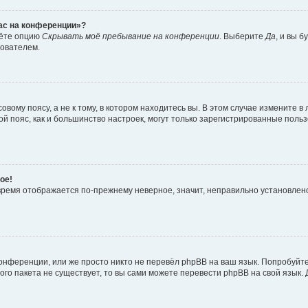
час на конференции»?
дёте опцию
Скрывать моё пребывание на конференции
. Выберите
Да
, и вы 
зователем.
вому поясу, а не к тому, в котором находитесь вы. В этом случае измените в 
овой пояс, как и большинство настроек, могут только зарегистрированные пол
ое!
о время отображается по-прежнему неверное, значит, неправильно установле
онференции, или же просто никто не перевёл phpBB на ваш язык. Попробуйт
вого пакета не существует, то вы сами можете перевести phpBB на свой язы