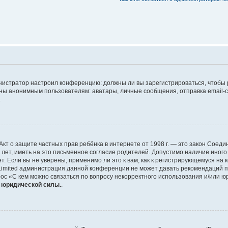
дминистратор настроил конференцию: должны ли вы зарегистрироваться, чтобы
 анонимным пользователям: аватары, личные сообщения, отправка email-сооб
.
 или Акт о защите частных прав ребёнка в интернете от 1998 г. — это закон Со
т, иметь на это письменное согласие родителей. Допустимо наличие иного
 Если вы не уверены, применимо ли это к вам, как к регистрирующемуся на 
Limited администрация данной конференции не может давать рекомендаций 
ос «С кем можно связаться по вопросу некорректного использования и/или ю
т юридической силы.
.