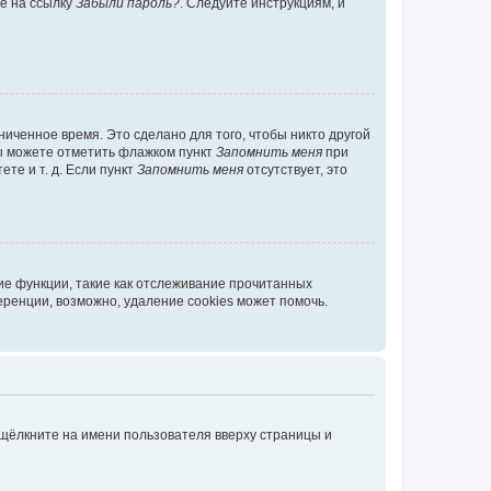
те на ссылку
Забыли пароль?
. Следуйте инструкциям, и
иченное время. Это сделано для того, чтобы никто другой
вы можете отметить флажком пункт
Запомнить меня
при
те и т. д. Если пункт
Запомнить меня
отсутствует, это
ие функции, такие как отслеживание прочитанных
ренции, возможно, удаление cookies может помочь.
 щёлкните на имени пользователя вверху страницы и