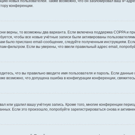
ию новых пользователей. Также возможно, что он заблокировал ваш IP-адре
атору конференции.
они верны, то возможны два варианта. Если включена поддержка COPPA и при 
уется, чтобы все новые учётные записи были активированы пользователями
ам было прислано email-сообщение, следуйте полученным инструкциям. Если
пам-фильтром. Если вы уверены, что ввели правильный адрес email, попробу
едитесь, что вы правильно вводите имя пользователя и пароль. Если данные
Также возможно, что допущена ошибка в конфигурации конференции, свяжитес
вал или удалил вашу учётную запись. Кроме того, многие конференции перио
ных. Если это произошло, попробуйте зарегистрироваться снова и активнее 