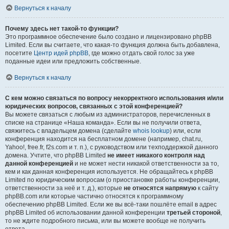
Вернуться к началу
Почему здесь нет такой-то функции?
Это программное обеспечение было создано и лицензировано phpBB
Limited. Если вы считаете, что какая-то функция должна быть добавлена,
посетите
Центр идей phpBB
, где можно отдать свой голос за уже
поданные идеи или предложить собственные.
Вернуться к началу
С кем можно связаться по вопросу некорректного использования и/или
юридических вопросов, связанных с этой конференцией?
Вы можете связаться с любым из администраторов, перечисленных в
списке на странице «Наша команда». Если вы не получили ответа,
свяжитесь с владельцем домена (сделайте
whois lookup
) или, если
конференция находится на бесплатном домене (например, chat.ru,
Yahoo!, free.fr, f2s.com и т. п.), с руководством или техподдержкой данного
домена. Учтите, что phpBB Limited
не имеет никакого контроля над
данной конференцией
и не может нести никакой ответственности за то,
кем и как данная конференция используется. Не обращайтесь к phpBB
Limited по юридическим вопросам (о приостановке работы конференции,
ответственности за неё и т. д.), которые
не относятся напрямую
к сайту
phpBB.com или которые частично относятся к программному
обеспечению phpBB Limited. Если же вы всё-таки пошлёте email в адрес
phpBB Limited об использовании данной конференции
третьей стороной
,
то не ждите подробного письма, или вы можете вообще не получить