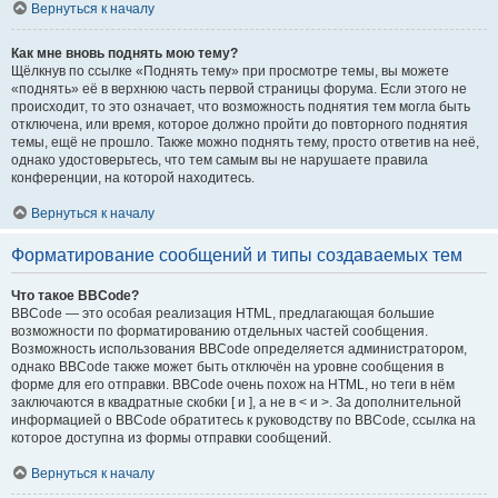
Вернуться к началу
Как мне вновь поднять мою тему?
Щёлкнув по ссылке «Поднять тему» при просмотре темы, вы можете
«поднять» её в верхнюю часть первой страницы форума. Если этого не
происходит, то это означает, что возможность поднятия тем могла быть
отключена, или время, которое должно пройти до повторного поднятия
темы, ещё не прошло. Также можно поднять тему, просто ответив на неё,
однако удостоверьтесь, что тем самым вы не нарушаете правила
конференции, на которой находитесь.
Вернуться к началу
Форматирование сообщений и типы создаваемых тем
Что такое BBCode?
BBCode — это особая реализация HTML, предлагающая большие
возможности по форматированию отдельных частей сообщения.
Возможность использования BBCode определяется администратором,
однако BBCode также может быть отключён на уровне сообщения в
форме для его отправки. BBCode очень похож на HTML, но теги в нём
заключаются в квадратные скобки [ и ], а не в < и >. За дополнительной
информацией о BBCode обратитесь к руководству по BBCode, ссылка на
которое доступна из формы отправки сообщений.
Вернуться к началу