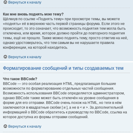
Вернуться к началу
Как мне вновь поднять мою тему?
Щёлкнув по ссылке «Поднять тему» при просмотре темы, вы можете
«поднять» её в верхнюю часть первой страницы форума. Если этого не
происходит, то это означает, что возможность поднятия тем могла быть
отключена, или время, которое должно пройти до повторного поднятия
темы, ещё не прошло. Также можно поднять тему, просто ответив на неё,
однако удостоверьтесь, что тем самым вы не нарушаете правила
конференции, на которой находитесь.
Вернуться к началу
Форматирование сообщений и типы создаваемых тем
Что такое BBCode?
BBCode — это особая реализация HTML, предлагающая большие
возможности по форматированию отдельных частей сообщения.
Возможность использования BBCode определяется администратором,
однако BBCode также может быть отключён на уровне сообщения в
форме для его отправки. BBCode очень похож на HTML, но теги в нём
заключаются в квадратные скобки [ и ], а не в < и >. За дополнительной
информацией о BBCode обратитесь к руководству по BBCode, ссылка на
которое доступна из формы отправки сообщений.
Вернуться к началу