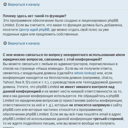
Вернуться к началу
Почему здесь нет такой-то функции?
Это программное обеспечение было создано и лицензировано phpBB
Limited. Если вы считаете, что какая-то функция должна быть добавлена,
посетите
Центр идей phpBB
, где можно отдать свой голос за уже
поданные идеи или предложить собственные.
Вернуться к началу
С кем можно связаться по вопросу некорректного использования и/или
юридических вопросов, связанных с этой конференцией?
Вы можете связаться с любым из администраторов, перечисленных в
списке на странице «Наша команда». Если вы не получили ответа,
свяжитесь с владельцем домена (сделайте
whois lookup
) или, если
конференция находится на бесплатном домене (например, chat.ru,
Yahoo!, free.fr, f2s.com и т. п.), с руководством или техподдержкой данного
домена. Учтите, что phpBB Limited
не имеет никакого контроля над
данной конференцией
и не может нести никакой ответственности за то,
кем и как данная конференция используется. Не обращайтесь к phpBB
Limited по юридическим вопросам (о приостановке работы конференции,
ответственности за неё и т. д.), которые
не относятся напрямую
к сайту
phpBB.com или которые частично относятся к программному
обеспечению phpBB Limited. Если же вы всё-таки пошлёте email в адрес
phpBB Limited об использовании данной конференции
третьей стороной
,
то не ждите подробного письма, или вы можете вообще не получить