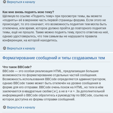
Вернуться к началу
Как мне вновь поднять мою тему?
Щёлкнув по ссылке «Поднять тему» при просмотре темы, вы можете
«поднять» её в верхнюю часть первой страницы форума. Если этого не
происходит, то это означает, что возможность поднятия тем могла быть
отключена, или время, которое должно пройти до повторного поднятия
темы, ещё не прошло. Также можно поднять тему, просто ответив на неё,
однако удостоверьтесь, что тем самым вы не нарушаете правила
конференции, на которой находитесь.
Вернуться к началу
Форматирование сообщений и типы создаваемых тем
Что такое BBCode?
BBCode — это особая реализация HTML, предлагающая большие
возможности по форматированию отдельных частей сообщения.
Возможность использования BBCode определяется администратором,
однако BBCode также может быть отключён на уровне сообщения в
форме для его отправки. BBCode очень похож на HTML, но теги в нём
заключаются в квадратные скобки [ и ], а не в < и >. За дополнительной
информацией о BBCode обратитесь к руководству по BBCode, ссылка на
которое доступна из формы отправки сообщений.
Вернуться к началу