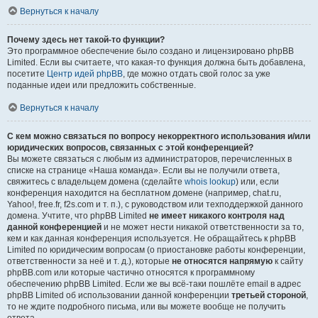
Вернуться к началу
Почему здесь нет такой-то функции?
Это программное обеспечение было создано и лицензировано phpBB
Limited. Если вы считаете, что какая-то функция должна быть добавлена,
посетите
Центр идей phpBB
, где можно отдать свой голос за уже
поданные идеи или предложить собственные.
Вернуться к началу
С кем можно связаться по вопросу некорректного использования и/или
юридических вопросов, связанных с этой конференцией?
Вы можете связаться с любым из администраторов, перечисленных в
списке на странице «Наша команда». Если вы не получили ответа,
свяжитесь с владельцем домена (сделайте
whois lookup
) или, если
конференция находится на бесплатном домене (например, chat.ru,
Yahoo!, free.fr, f2s.com и т. п.), с руководством или техподдержкой данного
домена. Учтите, что phpBB Limited
не имеет никакого контроля над
данной конференцией
и не может нести никакой ответственности за то,
кем и как данная конференция используется. Не обращайтесь к phpBB
Limited по юридическим вопросам (о приостановке работы конференции,
ответственности за неё и т. д.), которые
не относятся напрямую
к сайту
phpBB.com или которые частично относятся к программному
обеспечению phpBB Limited. Если же вы всё-таки пошлёте email в адрес
phpBB Limited об использовании данной конференции
третьей стороной
,
то не ждите подробного письма, или вы можете вообще не получить