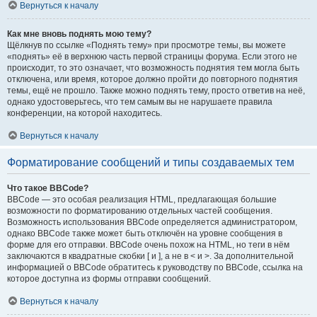
Вернуться к началу
Как мне вновь поднять мою тему?
Щёлкнув по ссылке «Поднять тему» при просмотре темы, вы можете
«поднять» её в верхнюю часть первой страницы форума. Если этого не
происходит, то это означает, что возможность поднятия тем могла быть
отключена, или время, которое должно пройти до повторного поднятия
темы, ещё не прошло. Также можно поднять тему, просто ответив на неё,
однако удостоверьтесь, что тем самым вы не нарушаете правила
конференции, на которой находитесь.
Вернуться к началу
Форматирование сообщений и типы создаваемых тем
Что такое BBCode?
BBCode — это особая реализация HTML, предлагающая большие
возможности по форматированию отдельных частей сообщения.
Возможность использования BBCode определяется администратором,
однако BBCode также может быть отключён на уровне сообщения в
форме для его отправки. BBCode очень похож на HTML, но теги в нём
заключаются в квадратные скобки [ и ], а не в < и >. За дополнительной
информацией о BBCode обратитесь к руководству по BBCode, ссылка на
которое доступна из формы отправки сообщений.
Вернуться к началу