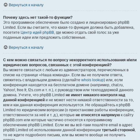
Вернуться к началу
Почему здесь нет такой-то функции?
Это программное обеспечение было создано и лицензировано phpBB
Limited. Если вы считаете, что какая-то функция должна быть добавлена,
посетите
Центр идей phpBB
, где можно отдать свой голос за уже
поданные идеи или предложить собственные.
Вернуться к началу
С кем можно связаться по вопросу некорректного использования и/или
юридических вопросов, связанных с этой конференцией?
Вы можете связаться с любым из администраторов, перечисленных в
списке на странице «Наша команда». Если вы не получили ответа,
свяжитесь с владельцем домена (сделайте
whois lookup
) или, если
конференция находится на бесплатном домене (например, chat.ru,
Yahoo!, free.fr, f2s.com и т. п.), с руководством или техподдержкой данного
домена. Учтите, что phpBB Limited
не имеет никакого контроля над
данной конференцией
и не может нести никакой ответственности за то,
кем и как данная конференция используется. Не обращайтесь к phpBB
Limited по юридическим вопросам (о приостановке работы конференции,
ответственности за неё и т. д.), которые
не относятся напрямую
к сайту
phpBB.com или которые частично относятся к программному
обеспечению phpBB Limited. Если же вы всё-таки пошлёте email в адрес
phpBB Limited об использовании данной конференции
третьей стороной
,
то не ждите подробного письма, или вы можете вообще не получить