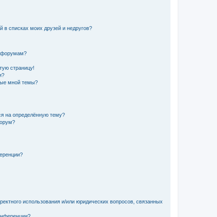
й в списках моих друзей и недругов?
и форумам?
стую страницу!
и?
ные мной темы?
ься на определённую тему?
форум?
ференции?
рректного использования и/или юридических вопросов, связанных
конференции?