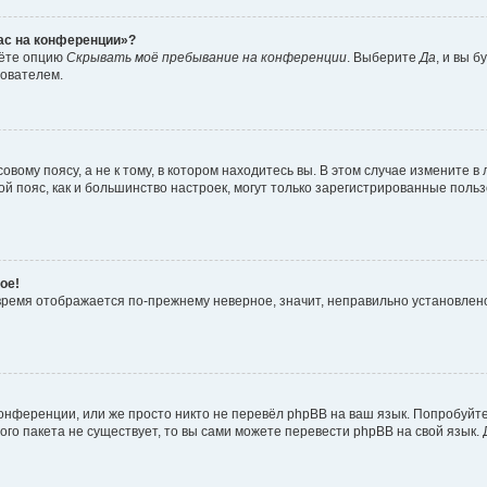
час на конференции»?
дёте опцию
Скрывать моё пребывание на конференции
. Выберите
Да
, и вы 
зователем.
вому поясу, а не к тому, в котором находитесь вы. В этом случае измените в 
овой пояс, как и большинство настроек, могут только зарегистрированные пол
ое!
о время отображается по-прежнему неверное, значит, неправильно установле
онференции, или же просто никто не перевёл phpBB на ваш язык. Попробуйт
вого пакета не существует, то вы сами можете перевести phpBB на свой язы