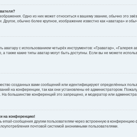
ователя?
зображения. Одно из них может относиться к вашему званию, обычно это звёзд
. Другое, обычно более крупное, изображение известно как «аватара» и обы
ь аватару с использованием четырёх инструментов: «Граватар», «Галерея а
, а также какие типы аватар могут быть доступны. Если вы не можете испол
чество созданных вами сообщений или идентифицируют определённых польз
аний на конференции, так как они установлены её администратором. Пожал
е. На большинстве конференций это запрещено, и модератор или администра
ти на конференцию!
ь email-сообщения другим пользователям через встроенную в конференцию ф
ь злоупотребления почтовой системой анонимными пользователями.