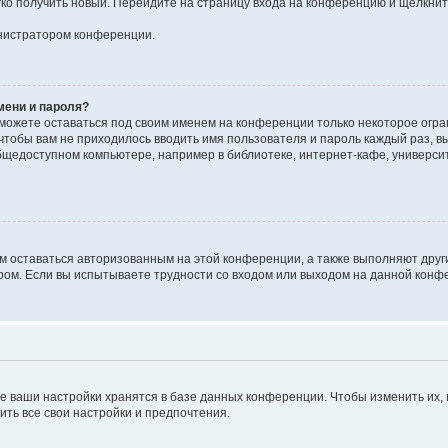
егко получить новый. Перейдите на страницу входа на конференцию и щёлкни
инистратором конференции.
мени и пароля?
сможете оставаться под своим именем на конференции только некоторое огран
 чтобы вам не приходилось вводить имя пользователя и пароль каждый раз, 
щедоступном компьютере, например в библиотеке, интернет-кафе, университе
ам оставаться авторизованным на этой конференции, а также выполняют друг
ом. Если вы испытываете трудности со входом или выходом на данной конфе
е ваши настройки хранятся в базе данных конференции. Чтобы изменить их,
ить все свои настройки и предпочтения.