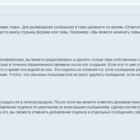
овая тема». Для размещения сообщения в теме щёлкните по кнопке «Ответит
ится внизу страниц форума или темы. Например: «Вы можете начинать темы»
конференции, вы можете редактировать и удалять только свои собственные 
ько в течение ограниченного времени после его создания. Если кто-то уже 
дату и время последней из них. Эта надпись не появляется, если сообщение 
ию. Учтите, что обычные пользователи не могут удалить сообщение, если на 
создать её в личном разделе. После этого вы можете отметить флажком пун
обавление подписи по умолчанию ко всем вашим сообщениям, сделав соотве
а это, вы сможете отменить добавление подписи в отдельных сообщениях, у