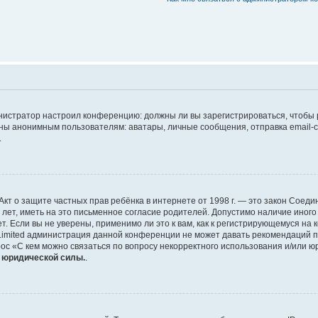
дминистратор настроил конференцию: должны ли вы зарегистрироваться, чтобы
 анонимным пользователям: аватары, личные сообщения, отправка email-сооб
.
 или Акт о защите частных прав ребёнка в интернете от 1998 г. — это закон Со
т, иметь на это письменное согласие родителей. Допустимо наличие иного
 Если вы не уверены, применимо ли это к вам, как к регистрирующемуся на 
Limited администрация данной конференции не может давать рекомендаций 
ос «С кем можно связаться по вопросу некорректного использования и/или ю
т юридической силы.
.