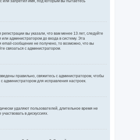
с или запретил имя, под которым вы пытаетесь
регистрации вы указали, что вам менее 13 лет, следуйте
 или администратором до входа в систему. Эта
 email-сообщение не получено, то возможно, что вы
йте связаться с администратором.
 введены правильно, свяжитесь с администратором, чтобы
ь с администратором для исправления настроек.
дически удаляют пользователей, длительное время не
участвовать в дискуссиях.