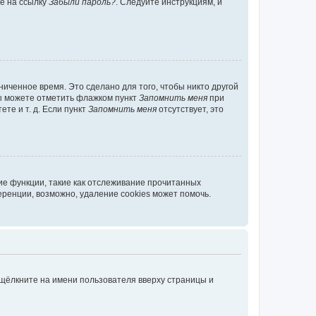
те на ссылку
Забыли пароль?
. Следуйте инструкциям, и
иченное время. Это сделано для того, чтобы никто другой
вы можете отметить флажком пункт
Запомнить меня
при
те и т. д. Если пункт
Запомнить меня
отсутствует, это
ие функции, такие как отслеживание прочитанных
ренции, возможно, удаление cookies может помочь.
 щёлкните на имени пользователя вверху страницы и