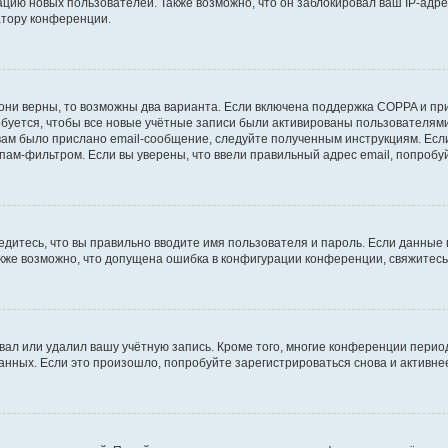
ию новых пользователей. Также возможно, что он заблокировал ваш IP-адре
атору конференции.
они верны, то возможны два варианта. Если включена поддержка COPPA и при 
уется, чтобы все новые учётные записи были активированы пользователями
ам было прислано email-сообщение, следуйте полученным инструкциям. Если
пам-фильтром. Если вы уверены, что ввели правильный адрес email, попробу
едитесь, что вы правильно вводите имя пользователя и пароль. Если данные
Также возможно, что допущена ошибка в конфигурации конференции, свяжитес
вал или удалил вашу учётную запись. Кроме того, многие конференции перио
ных. Если это произошло, попробуйте зарегистрироваться снова и активнее 