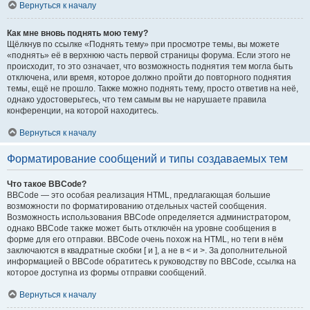
Вернуться к началу
Как мне вновь поднять мою тему?
Щёлкнув по ссылке «Поднять тему» при просмотре темы, вы можете
«поднять» её в верхнюю часть первой страницы форума. Если этого не
происходит, то это означает, что возможность поднятия тем могла быть
отключена, или время, которое должно пройти до повторного поднятия
темы, ещё не прошло. Также можно поднять тему, просто ответив на неё,
однако удостоверьтесь, что тем самым вы не нарушаете правила
конференции, на которой находитесь.
Вернуться к началу
Форматирование сообщений и типы создаваемых тем
Что такое BBCode?
BBCode — это особая реализация HTML, предлагающая большие
возможности по форматированию отдельных частей сообщения.
Возможность использования BBCode определяется администратором,
однако BBCode также может быть отключён на уровне сообщения в
форме для его отправки. BBCode очень похож на HTML, но теги в нём
заключаются в квадратные скобки [ и ], а не в < и >. За дополнительной
информацией о BBCode обратитесь к руководству по BBCode, ссылка на
которое доступна из формы отправки сообщений.
Вернуться к началу