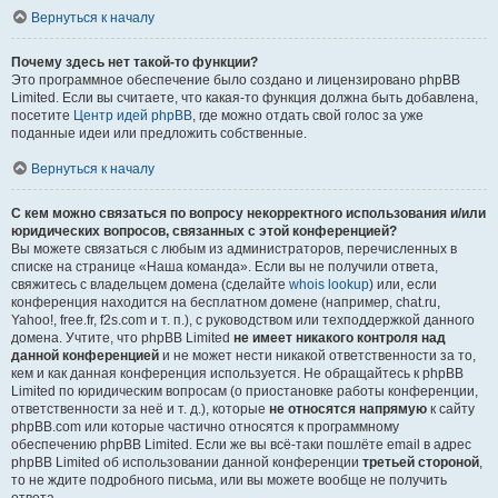
Вернуться к началу
Почему здесь нет такой-то функции?
Это программное обеспечение было создано и лицензировано phpBB
Limited. Если вы считаете, что какая-то функция должна быть добавлена,
посетите
Центр идей phpBB
, где можно отдать свой голос за уже
поданные идеи или предложить собственные.
Вернуться к началу
С кем можно связаться по вопросу некорректного использования и/или
юридических вопросов, связанных с этой конференцией?
Вы можете связаться с любым из администраторов, перечисленных в
списке на странице «Наша команда». Если вы не получили ответа,
свяжитесь с владельцем домена (сделайте
whois lookup
) или, если
конференция находится на бесплатном домене (например, chat.ru,
Yahoo!, free.fr, f2s.com и т. п.), с руководством или техподдержкой данного
домена. Учтите, что phpBB Limited
не имеет никакого контроля над
данной конференцией
и не может нести никакой ответственности за то,
кем и как данная конференция используется. Не обращайтесь к phpBB
Limited по юридическим вопросам (о приостановке работы конференции,
ответственности за неё и т. д.), которые
не относятся напрямую
к сайту
phpBB.com или которые частично относятся к программному
обеспечению phpBB Limited. Если же вы всё-таки пошлёте email в адрес
phpBB Limited об использовании данной конференции
третьей стороной
,
то не ждите подробного письма, или вы можете вообще не получить