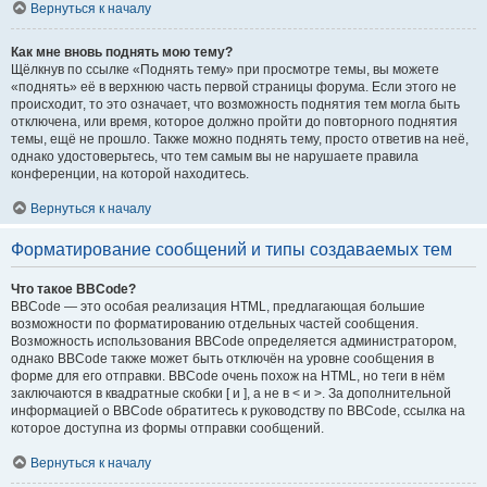
Вернуться к началу
Как мне вновь поднять мою тему?
Щёлкнув по ссылке «Поднять тему» при просмотре темы, вы можете
«поднять» её в верхнюю часть первой страницы форума. Если этого не
происходит, то это означает, что возможность поднятия тем могла быть
отключена, или время, которое должно пройти до повторного поднятия
темы, ещё не прошло. Также можно поднять тему, просто ответив на неё,
однако удостоверьтесь, что тем самым вы не нарушаете правила
конференции, на которой находитесь.
Вернуться к началу
Форматирование сообщений и типы создаваемых тем
Что такое BBCode?
BBCode — это особая реализация HTML, предлагающая большие
возможности по форматированию отдельных частей сообщения.
Возможность использования BBCode определяется администратором,
однако BBCode также может быть отключён на уровне сообщения в
форме для его отправки. BBCode очень похож на HTML, но теги в нём
заключаются в квадратные скобки [ и ], а не в < и >. За дополнительной
информацией о BBCode обратитесь к руководству по BBCode, ссылка на
которое доступна из формы отправки сообщений.
Вернуться к началу