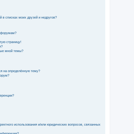
й в списках моих друзей и недругов?
и форумам?
стую страницу!
и?
ные мной темы?
ься на определённую тему?
форум?
ференции?
рректного использования и/или юридических вопросов, связанных
конференции?