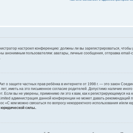
дминистратор настроил конференцию: должны ли вы зарегистрироваться, чтобы
 анонимным пользователям: аватары, личные сообщения, отправка email-сооб
.
 или Акт о защите частных прав ребёнка в интернете от 1998 г. — это закон Со
т, иметь на это письменное согласие родителей. Допустимо наличие иного
 Если вы не уверены, применимо ли это к вам, как к регистрирующемуся на 
Limited администрация данной конференции не может давать рекомендаций 
ос «С кем можно связаться по вопросу некорректного использования и/или ю
т юридической силы.
.