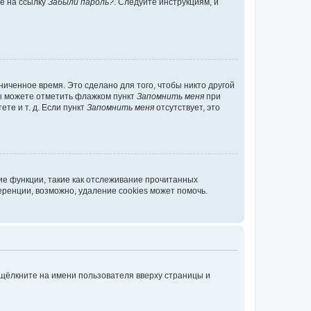
те на ссылку
Забыли пароль?
. Следуйте инструкциям, и
иченное время. Это сделано для того, чтобы никто другой
вы можете отметить флажком пункт
Запомнить меня
при
те и т. д. Если пункт
Запомнить меня
отсутствует, это
ие функции, такие как отслеживание прочитанных
ренции, возможно, удаление cookies может помочь.
 щёлкните на имени пользователя вверху страницы и