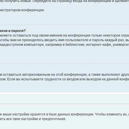
егко получить новый. Перейдите на страницу входа на конференцию и щёлкни
инистратором конференции.
мени и пароля?
сможете оставаться под своим именем на конференции только некоторое огран
 чтобы вам не приходилось вводить имя пользователя и пароль каждый раз, 
щедоступном компьютере, например в библиотеке, интернет-кафе, университе
ам оставаться авторизованным на этой конференции, а также выполняют друг
ом. Если вы испытываете трудности со входом или выходом на данной конфе
е ваши настройки хранятся в базе данных конференции. Чтобы изменить их,
ить все свои настройки и предпочтения.