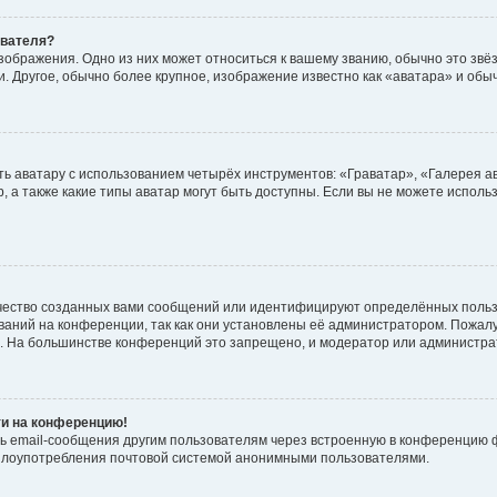
ователя?
зображения. Одно из них может относиться к вашему званию, обычно это звёзд
. Другое, обычно более крупное, изображение известно как «аватара» и обы
ь аватару с использованием четырёх инструментов: «Граватар», «Галерея а
, а также какие типы аватар могут быть доступны. Если вы не можете испол
чество созданных вами сообщений или идентифицируют определённых польз
аний на конференции, так как они установлены её администратором. Пожал
е. На большинстве конференций это запрещено, и модератор или администра
ти на конференцию!
ь email-сообщения другим пользователям через встроенную в конференцию ф
ь злоупотребления почтовой системой анонимными пользователями.