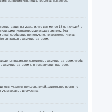
с или запретил имя, под которым вы пытаетесь
регистрации вы указали, что вам менее 13 лет, следуйте
 или администратором до входа в систему. Эта
 email-сообщение не получено, то возможно, что вы
йте связаться с администратором.
 введены правильно, свяжитесь с администратором, чтобы
ь с администратором для исправления настроек.
дически удаляют пользователей, длительное время не
участвовать в дискуссиях.