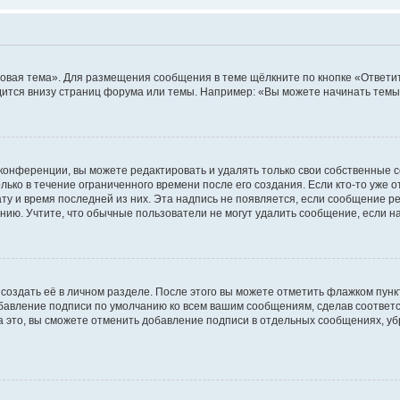
овая тема». Для размещения сообщения в теме щёлкните по кнопке «Ответит
ится внизу страниц форума или темы. Например: «Вы можете начинать темы»
конференции, вы можете редактировать и удалять только свои собственные 
ько в течение ограниченного времени после его создания. Если кто-то уже 
дату и время последней из них. Эта надпись не появляется, если сообщение 
ию. Учтите, что обычные пользователи не могут удалить сообщение, если на 
создать её в личном разделе. После этого вы можете отметить флажком пун
обавление подписи по умолчанию ко всем вашим сообщениям, сделав соотве
а это, вы сможете отменить добавление подписи в отдельных сообщениях, у