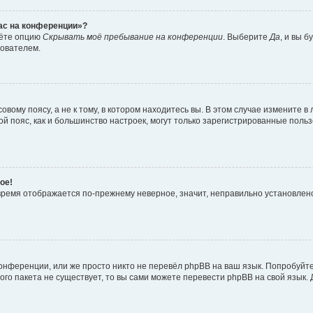
час на конференции»?
дёте опцию
Скрывать моё пребывание на конференции
. Выберите
Да
, и вы 
зователем.
вому поясу, а не к тому, в котором находитесь вы. В этом случае измените в 
овой пояс, как и большинство настроек, могут только зарегистрированные пол
ое!
о время отображается по-прежнему неверное, значит, неправильно установле
онференции, или же просто никто не перевёл phpBB на ваш язык. Попробуйт
вого пакета не существует, то вы сами можете перевести phpBB на свой язы