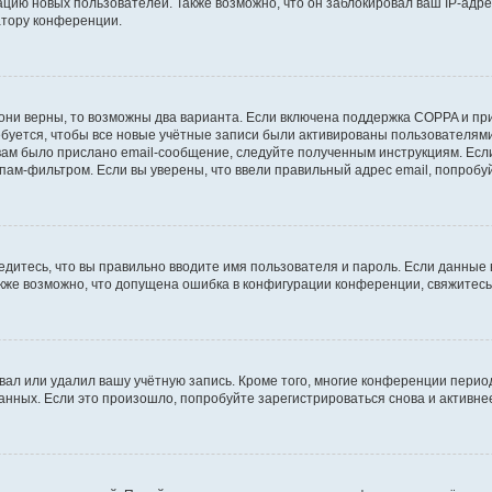
ию новых пользователей. Также возможно, что он заблокировал ваш IP-адре
атору конференции.
они верны, то возможны два варианта. Если включена поддержка COPPA и при 
уется, чтобы все новые учётные записи были активированы пользователями
ам было прислано email-сообщение, следуйте полученным инструкциям. Если
пам-фильтром. Если вы уверены, что ввели правильный адрес email, попробу
едитесь, что вы правильно вводите имя пользователя и пароль. Если данные
Также возможно, что допущена ошибка в конфигурации конференции, свяжитес
вал или удалил вашу учётную запись. Кроме того, многие конференции перио
ных. Если это произошло, попробуйте зарегистрироваться снова и активнее 