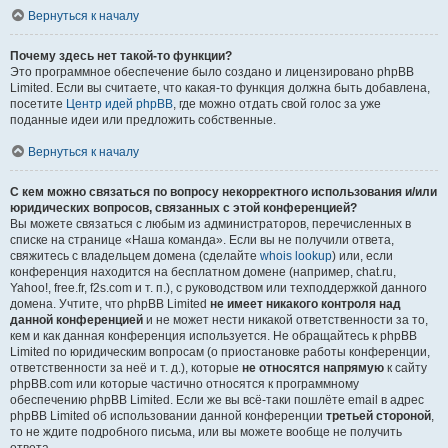
Вернуться к началу
Почему здесь нет такой-то функции?
Это программное обеспечение было создано и лицензировано phpBB
Limited. Если вы считаете, что какая-то функция должна быть добавлена,
посетите
Центр идей phpBB
, где можно отдать свой голос за уже
поданные идеи или предложить собственные.
Вернуться к началу
С кем можно связаться по вопросу некорректного использования и/или
юридических вопросов, связанных с этой конференцией?
Вы можете связаться с любым из администраторов, перечисленных в
списке на странице «Наша команда». Если вы не получили ответа,
свяжитесь с владельцем домена (сделайте
whois lookup
) или, если
конференция находится на бесплатном домене (например, chat.ru,
Yahoo!, free.fr, f2s.com и т. п.), с руководством или техподдержкой данного
домена. Учтите, что phpBB Limited
не имеет никакого контроля над
данной конференцией
и не может нести никакой ответственности за то,
кем и как данная конференция используется. Не обращайтесь к phpBB
Limited по юридическим вопросам (о приостановке работы конференции,
ответственности за неё и т. д.), которые
не относятся напрямую
к сайту
phpBB.com или которые частично относятся к программному
обеспечению phpBB Limited. Если же вы всё-таки пошлёте email в адрес
phpBB Limited об использовании данной конференции
третьей стороной
,
то не ждите подробного письма, или вы можете вообще не получить