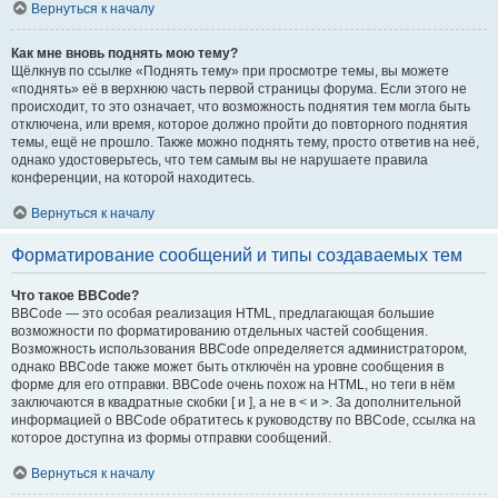
Вернуться к началу
Как мне вновь поднять мою тему?
Щёлкнув по ссылке «Поднять тему» при просмотре темы, вы можете
«поднять» её в верхнюю часть первой страницы форума. Если этого не
происходит, то это означает, что возможность поднятия тем могла быть
отключена, или время, которое должно пройти до повторного поднятия
темы, ещё не прошло. Также можно поднять тему, просто ответив на неё,
однако удостоверьтесь, что тем самым вы не нарушаете правила
конференции, на которой находитесь.
Вернуться к началу
Форматирование сообщений и типы создаваемых тем
Что такое BBCode?
BBCode — это особая реализация HTML, предлагающая большие
возможности по форматированию отдельных частей сообщения.
Возможность использования BBCode определяется администратором,
однако BBCode также может быть отключён на уровне сообщения в
форме для его отправки. BBCode очень похож на HTML, но теги в нём
заключаются в квадратные скобки [ и ], а не в < и >. За дополнительной
информацией о BBCode обратитесь к руководству по BBCode, ссылка на
которое доступна из формы отправки сообщений.
Вернуться к началу