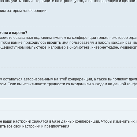
егко получить новый. Перейдите на страницу входа на конференцию и щёлкни
инистратором конференции.
мени и пароля?
сможете оставаться под своим именем на конференции только некоторое огран
 чтобы вам не приходилось вводить имя пользователя и пароль каждый раз, 
щедоступном компьютере, например в библиотеке, интернет-кафе, университе
ам оставаться авторизованным на этой конференции, а также выполняют друг
ом. Если вы испытываете трудности со входом или выходом на данной конфе
е ваши настройки хранятся в базе данных конференции. Чтобы изменить их,
ить все свои настройки и предпочтения.