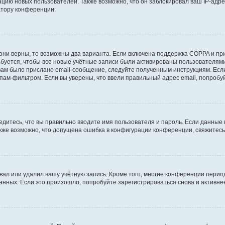
ию новых пользователей. Также возможно, что он заблокировал ваш IP-адре
атору конференции.
они верны, то возможны два варианта. Если включена поддержка COPPA и при 
уется, чтобы все новые учётные записи были активированы пользователями
ам было прислано email-сообщение, следуйте полученным инструкциям. Если
пам-фильтром. Если вы уверены, что ввели правильный адрес email, попробу
едитесь, что вы правильно вводите имя пользователя и пароль. Если данные
Также возможно, что допущена ошибка в конфигурации конференции, свяжитес
вал или удалил вашу учётную запись. Кроме того, многие конференции перио
ных. Если это произошло, попробуйте зарегистрироваться снова и активнее 