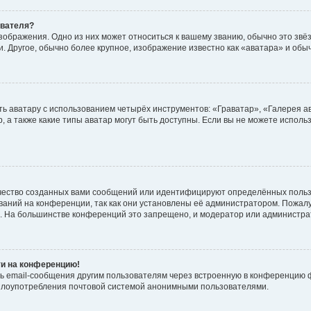
ователя?
зображения. Одно из них может относиться к вашему званию, обычно это звёзд
. Другое, обычно более крупное, изображение известно как «аватара» и обы
ь аватару с использованием четырёх инструментов: «Граватар», «Галерея а
, а также какие типы аватар могут быть доступны. Если вы не можете испол
чество созданных вами сообщений или идентифицируют определённых польз
аний на конференции, так как они установлены её администратором. Пожал
е. На большинстве конференций это запрещено, и модератор или администра
ти на конференцию!
ь email-сообщения другим пользователям через встроенную в конференцию ф
ь злоупотребления почтовой системой анонимными пользователями.