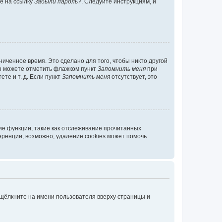
те на ссылку
Забыли пароль?
. Следуйте инструкциям, и
иченное время. Это сделано для того, чтобы никто другой
вы можете отметить флажком пункт
Запомнить меня
при
те и т. д. Если пункт
Запомнить меня
отсутствует, это
ие функции, такие как отслеживание прочитанных
ренции, возможно, удаление cookies может помочь.
 щёлкните на имени пользователя вверху страницы и