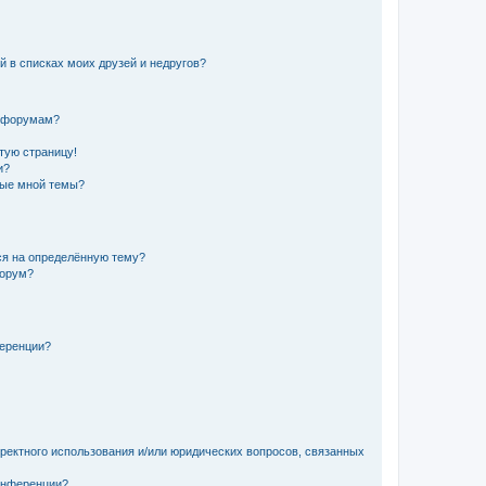
й в списках моих друзей и недругов?
и форумам?
стую страницу!
и?
ные мной темы?
ься на определённую тему?
форум?
ференции?
рректного использования и/или юридических вопросов, связанных
конференции?