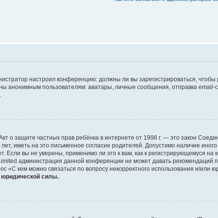
дминистратор настроил конференцию: должны ли вы зарегистрироваться, чтобы
 анонимным пользователям: аватары, личные сообщения, отправка email-сооб
.
 или Акт о защите частных прав ребёнка в интернете от 1998 г. — это закон Со
т, иметь на это письменное согласие родителей. Допустимо наличие иного
 Если вы не уверены, применимо ли это к вам, как к регистрирующемуся на 
Limited администрация данной конференции не может давать рекомендаций 
ос «С кем можно связаться по вопросу некорректного использования и/или ю
т юридической силы.
.