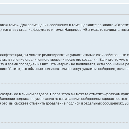
овая тема». Для размещения сообщения в теме щёлкните по кнопке «Ответит
ится внизу страниц форума или темы. Например: «Вы можете начинать темы»
конференции, вы можете редактировать и удалять только свои собственные 
ько в течение ограниченного времени после его создания. Если кто-то уже 
дату и время последней из них. Эта надпись не появляется, если сообщение 
ию. Учтите, что обычные пользователи не могут удалить сообщение, если на 
создать её в личном разделе. После этого вы можете отметить флажком пун
обавление подписи по умолчанию ко всем вашим сообщениям, сделав соотве
а это, вы сможете отменить добавление подписи в отдельных сообщениях, у