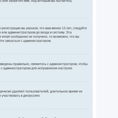
с или запретил имя, под которым вы пытаетесь
регистрации вы указали, что вам менее 13 лет, следуйте
 или администратором до входа в систему. Эта
 email-сообщение не получено, то возможно, что вы
йте связаться с администратором.
 введены правильно, свяжитесь с администратором, чтобы
ь с администратором для исправления настроек.
дически удаляют пользователей, длительное время не
участвовать в дискуссиях.