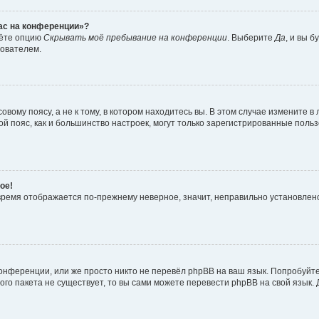
час на конференции»?
дёте опцию
Скрывать моё пребывание на конференции
. Выберите
Да
, и вы 
зователем.
вому поясу, а не к тому, в котором находитесь вы. В этом случае измените в 
овой пояс, как и большинство настроек, могут только зарегистрированные пол
ое!
о время отображается по-прежнему неверное, значит, неправильно установле
онференции, или же просто никто не перевёл phpBB на ваш язык. Попробуйт
вого пакета не существует, то вы сами можете перевести phpBB на свой язы