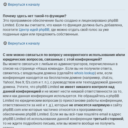
Вернуться к началу
Почему здесь нет такой-то функции?
Это программное обеспечение было создано и лицензировано phpBB
Limited. Если вы считаете, что какая-то функция должна быть добавлена,
посетите
Центр идей phpBB
, где можно отдать свой голос за уже
поданные идеи или предложить собственные.
Вернуться к началу
С кем можно связаться по вопросу некорректного использования и/или
юридических вопросов, связанных с этой конференцией?
Вы можете связаться с любым из администраторов, перечисленных в
списке на странице «Наша команда». Если вы не получили ответа,
свяжитесь с владельцем домена (сделайте
whois lookup
) или, если
конференция находится на бесплатном домене (например, chat.ru,
Yahoo!, free.fr, f2s.com и т. п.), с руководством или техподдержкой данного
домена. Учтите, что phpBB Limited
не имеет никакого контроля над
данной конференцией
и не может нести никакой ответственности за то,
кем и как данная конференция используется. Не обращайтесь к phpBB
Limited по юридическим вопросам (о приостановке работы конференции,
ответственности за неё и т. д.), которые
не относятся напрямую
к сайту
phpBB.com или которые частично относятся к программному
обеспечению phpBB Limited. Если же вы всё-таки пошлёте email в адрес
phpBB Limited об использовании данной конференции
третьей стороной
,
то не ждите подробного письма, или вы можете вообще не получить