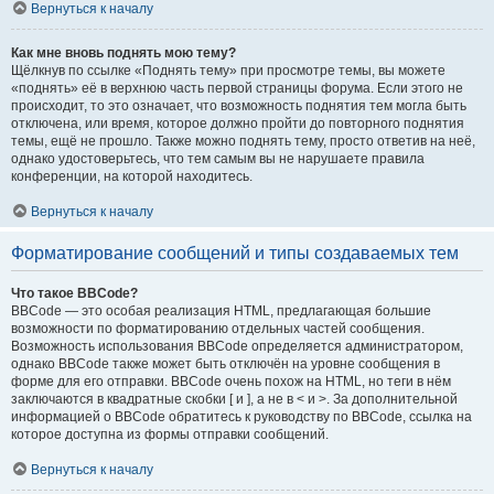
Вернуться к началу
Как мне вновь поднять мою тему?
Щёлкнув по ссылке «Поднять тему» при просмотре темы, вы можете
«поднять» её в верхнюю часть первой страницы форума. Если этого не
происходит, то это означает, что возможность поднятия тем могла быть
отключена, или время, которое должно пройти до повторного поднятия
темы, ещё не прошло. Также можно поднять тему, просто ответив на неё,
однако удостоверьтесь, что тем самым вы не нарушаете правила
конференции, на которой находитесь.
Вернуться к началу
Форматирование сообщений и типы создаваемых тем
Что такое BBCode?
BBCode — это особая реализация HTML, предлагающая большие
возможности по форматированию отдельных частей сообщения.
Возможность использования BBCode определяется администратором,
однако BBCode также может быть отключён на уровне сообщения в
форме для его отправки. BBCode очень похож на HTML, но теги в нём
заключаются в квадратные скобки [ и ], а не в < и >. За дополнительной
информацией о BBCode обратитесь к руководству по BBCode, ссылка на
которое доступна из формы отправки сообщений.
Вернуться к началу