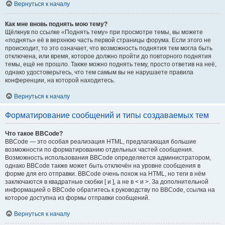
Вернуться к началу
Как мне вновь поднять мою тему?
Щёлкнув по ссылке «Поднять тему» при просмотре темы, вы можете
«поднять» её в верхнюю часть первой страницы форума. Если этого не
происходит, то это означает, что возможность поднятия тем могла быть
отключена, или время, которое должно пройти до повторного поднятия
темы, ещё не прошло. Также можно поднять тему, просто ответив на неё,
однако удостоверьтесь, что тем самым вы не нарушаете правила
конференции, на которой находитесь.
Вернуться к началу
Форматирование сообщений и типы создаваемых тем
Что такое BBCode?
BBCode — это особая реализация HTML, предлагающая большие
возможности по форматированию отдельных частей сообщения.
Возможность использования BBCode определяется администратором,
однако BBCode также может быть отключён на уровне сообщения в
форме для его отправки. BBCode очень похож на HTML, но теги в нём
заключаются в квадратные скобки [ и ], а не в < и >. За дополнительной
информацией о BBCode обратитесь к руководству по BBCode, ссылка на
которое доступна из формы отправки сообщений.
Вернуться к началу