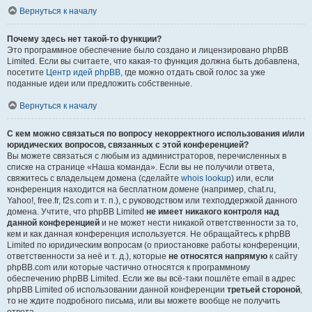
Вернуться к началу
Почему здесь нет такой-то функции?
Это программное обеспечение было создано и лицензировано phpBB
Limited. Если вы считаете, что какая-то функция должна быть добавлена,
посетите
Центр идей phpBB
, где можно отдать свой голос за уже
поданные идеи или предложить собственные.
Вернуться к началу
С кем можно связаться по вопросу некорректного использования и/или
юридических вопросов, связанных с этой конференцией?
Вы можете связаться с любым из администраторов, перечисленных в
списке на странице «Наша команда». Если вы не получили ответа,
свяжитесь с владельцем домена (сделайте
whois lookup
) или, если
конференция находится на бесплатном домене (например, chat.ru,
Yahoo!, free.fr, f2s.com и т. п.), с руководством или техподдержкой данного
домена. Учтите, что phpBB Limited
не имеет никакого контроля над
данной конференцией
и не может нести никакой ответственности за то,
кем и как данная конференция используется. Не обращайтесь к phpBB
Limited по юридическим вопросам (о приостановке работы конференции,
ответственности за неё и т. д.), которые
не относятся напрямую
к сайту
phpBB.com или которые частично относятся к программному
обеспечению phpBB Limited. Если же вы всё-таки пошлёте email в адрес
phpBB Limited об использовании данной конференции
третьей стороной
,
то не ждите подробного письма, или вы можете вообще не получить