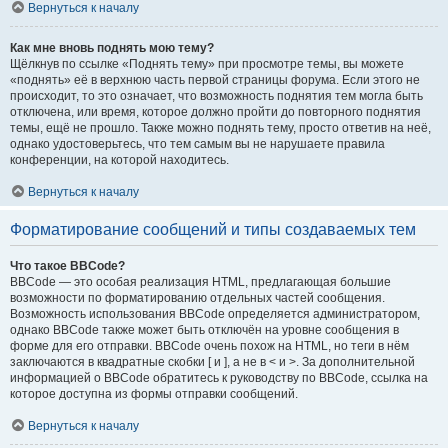
Вернуться к началу
Как мне вновь поднять мою тему?
Щёлкнув по ссылке «Поднять тему» при просмотре темы, вы можете
«поднять» её в верхнюю часть первой страницы форума. Если этого не
происходит, то это означает, что возможность поднятия тем могла быть
отключена, или время, которое должно пройти до повторного поднятия
темы, ещё не прошло. Также можно поднять тему, просто ответив на неё,
однако удостоверьтесь, что тем самым вы не нарушаете правила
конференции, на которой находитесь.
Вернуться к началу
Форматирование сообщений и типы создаваемых тем
Что такое BBCode?
BBCode — это особая реализация HTML, предлагающая большие
возможности по форматированию отдельных частей сообщения.
Возможность использования BBCode определяется администратором,
однако BBCode также может быть отключён на уровне сообщения в
форме для его отправки. BBCode очень похож на HTML, но теги в нём
заключаются в квадратные скобки [ и ], а не в < и >. За дополнительной
информацией о BBCode обратитесь к руководству по BBCode, ссылка на
которое доступна из формы отправки сообщений.
Вернуться к началу