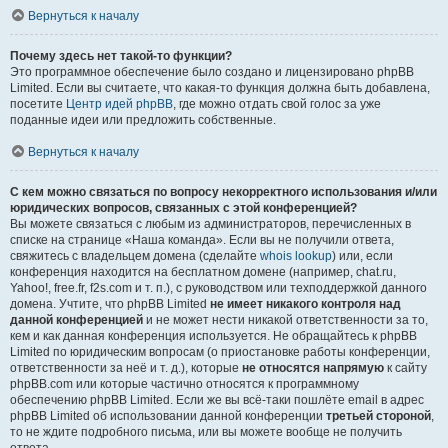
Вернуться к началу
Почему здесь нет такой-то функции?
Это программное обеспечение было создано и лицензировано phpBB
Limited. Если вы считаете, что какая-то функция должна быть добавлена,
посетите
Центр идей phpBB
, где можно отдать свой голос за уже
поданные идеи или предложить собственные.
Вернуться к началу
С кем можно связаться по вопросу некорректного использования и/или
юридических вопросов, связанных с этой конференцией?
Вы можете связаться с любым из администраторов, перечисленных в
списке на странице «Наша команда». Если вы не получили ответа,
свяжитесь с владельцем домена (сделайте
whois lookup
) или, если
конференция находится на бесплатном домене (например, chat.ru,
Yahoo!, free.fr, f2s.com и т. п.), с руководством или техподдержкой данного
домена. Учтите, что phpBB Limited
не имеет никакого контроля над
данной конференцией
и не может нести никакой ответственности за то,
кем и как данная конференция используется. Не обращайтесь к phpBB
Limited по юридическим вопросам (о приостановке работы конференции,
ответственности за неё и т. д.), которые
не относятся напрямую
к сайту
phpBB.com или которые частично относятся к программному
обеспечению phpBB Limited. Если же вы всё-таки пошлёте email в адрес
phpBB Limited об использовании данной конференции
третьей стороной
,
то не ждите подробного письма, или вы можете вообще не получить