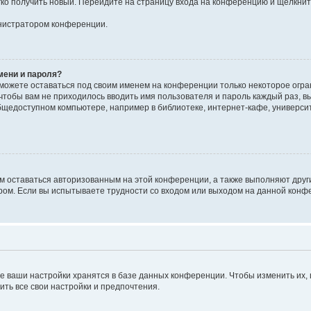
егко получить новый. Перейдите на страницу входа на конференцию и щёлкни
инистратором конференции.
мени и пароля?
сможете оставаться под своим именем на конференции только некоторое огран
 чтобы вам не приходилось вводить имя пользователя и пароль каждый раз, 
щедоступном компьютере, например в библиотеке, интернет-кафе, университе
ам оставаться авторизованным на этой конференции, а также выполняют друг
ом. Если вы испытываете трудности со входом или выходом на данной конфе
е ваши настройки хранятся в базе данных конференции. Чтобы изменить их,
ить все свои настройки и предпочтения.