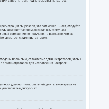
с или запретил имя, под которым вы пытаетесь
регистрации вы указали, что вам менее 13 лет, следуйте
 или администратором до входа в систему. Эта
 email-сообщение не получено, то возможно, что вы
йте связаться с администратором.
 введены правильно, свяжитесь с администратором, чтобы
ь с администратором для исправления настроек.
дически удаляют пользователей, длительное время не
участвовать в дискуссиях.