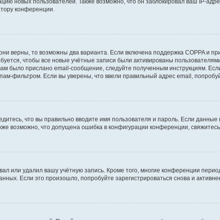
ию новых пользователей. Также возможно, что он заблокировал ваш IP-адре
атору конференции.
они верны, то возможны два варианта. Если включена поддержка COPPA и при 
уется, чтобы все новые учётные записи были активированы пользователями
ам было прислано email-сообщение, следуйте полученным инструкциям. Если
пам-фильтром. Если вы уверены, что ввели правильный адрес email, попробу
едитесь, что вы правильно вводите имя пользователя и пароль. Если данные
Также возможно, что допущена ошибка в конфигурации конференции, свяжитес
вал или удалил вашу учётную запись. Кроме того, многие конференции перио
ных. Если это произошло, попробуйте зарегистрироваться снова и активнее 