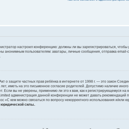
дминистратор настроил конференцию: должны ли вы зарегистрироваться, чтобы
 анонимным пользователям: аватары, личные сообщения, отправка email-сооб
.
 или Акт о защите частных прав ребёнка в интернете от 1998 г. — это закон Со
т, иметь на это письменное согласие родителей. Допустимо наличие иного
 Если вы не уверены, применимо ли это к вам, как к регистрирующемуся на 
Limited администрация данной конференции не может давать рекомендаций 
ос «С кем можно связаться по вопросу некорректного использования и/или ю
т юридической силы.
.