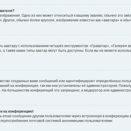
ователя?
зображения. Одно из них может относиться к вашему званию, обычно это звёзд
. Другое, обычно более крупное, изображение известно как «аватара» и обы
ь аватару с использованием четырёх инструментов: «Граватар», «Галерея а
, а также какие типы аватар могут быть доступны. Если вы не можете испол
чество созданных вами сообщений или идентифицируют определённых польз
аний на конференции, так как они установлены её администратором. Пожал
е. На большинстве конференций это запрещено, и модератор или администра
ти на конференцию!
ь email-сообщения другим пользователям через встроенную в конференцию ф
ь злоупотребления почтовой системой анонимными пользователями.