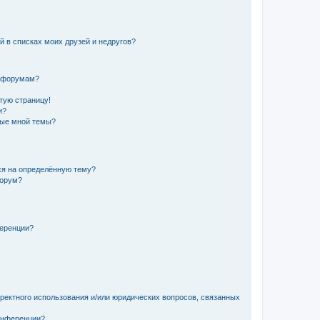
й в списках моих друзей и недругов?
и форумам?
стую страницу!
и?
ные мной темы?
ься на определённую тему?
форум?
ференции?
рректного использования и/или юридических вопросов, связанных
конференции?