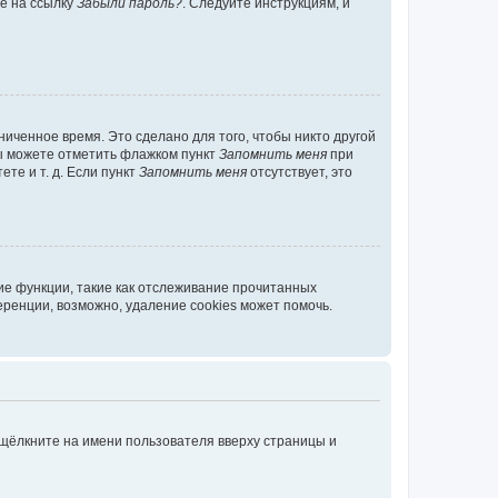
те на ссылку
Забыли пароль?
. Следуйте инструкциям, и
иченное время. Это сделано для того, чтобы никто другой
вы можете отметить флажком пункт
Запомнить меня
при
те и т. д. Если пункт
Запомнить меня
отсутствует, это
ие функции, такие как отслеживание прочитанных
ренции, возможно, удаление cookies может помочь.
 щёлкните на имени пользователя вверху страницы и