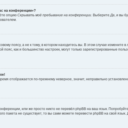
час на конференции»?
дёте опцию
Скрывать моё пребывание на конференции
. Выберите
Да
, и вы 
зователем.
вому поясу, а не к тому, в котором находитесь вы. В этом случае измените в 
овой пояс, как и большинство настроек, могут только зарегистрированные пол
ое!
о время отображается по-прежнему неверное, значит, неправильно установле
онференции, или же просто никто не перевёл phpBB на ваш язык. Попробуйт
вого пакета не существует, то вы сами можете перевести phpBB на свой язы