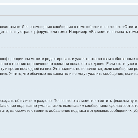
овая тема». Для размещения сообщения в теме щёлкните по кнопке «Ответит
ится внизу страниц форума или темы. Например: «Вы можете начинать темы»
конференции, вы можете редактировать и удалять только свои собственные 
ько в течение ограниченного времени после его создания. Если кто-то уже 
дату и время последней из них. Эта надпись не появляется, если сообщение 
ию. Учтите, что обычные пользователи не могут удалить сообщение, если на 
создать её в личном разделе. После этого вы можете отметить флажком пун
обавление подписи по умолчанию ко всем вашим сообщениям, сделав соотве
а это, вы сможете отменить добавление подписи в отдельных сообщениях, у