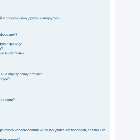
й в списках моих друзей и недругов?
и форумам?
стую страницу!
и?
ные мной темы?
ься на определённую тему?
форум?
ференции?
рректного использования и/или юридических вопросов, связанных
конференции?