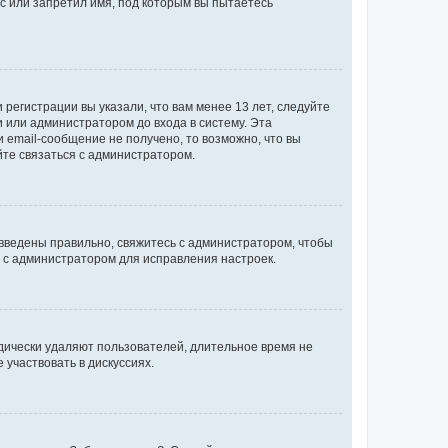
с или запретил имя, под которым вы пытаетесь
регистрации вы указали, что вам менее 13 лет, следуйте
 или администратором до входа в систему. Эта
 email-сообщение не получено, то возможно, что вы
йте связаться с администратором.
 введены правильно, свяжитесь с администратором, чтобы
ь с администратором для исправления настроек.
дически удаляют пользователей, длительное время не
участвовать в дискуссиях.