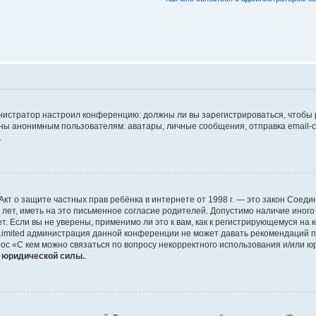
дминистратор настроил конференцию: должны ли вы зарегистрироваться, чтобы
 анонимным пользователям: аватары, личные сообщения, отправка email-сооб
.
 или Акт о защите частных прав ребёнка в интернете от 1998 г. — это закон Со
т, иметь на это письменное согласие родителей. Допустимо наличие иного
 Если вы не уверены, применимо ли это к вам, как к регистрирующемуся на 
Limited администрация данной конференции не может давать рекомендаций 
ос «С кем можно связаться по вопросу некорректного использования и/или ю
т юридической силы.
.