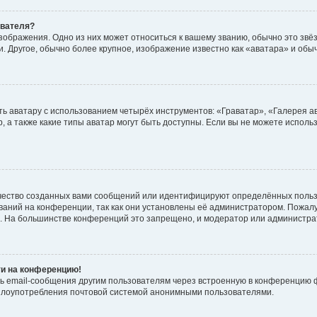
ователя?
зображения. Одно из них может относиться к вашему званию, обычно это звёзд
. Другое, обычно более крупное, изображение известно как «аватара» и обы
ь аватару с использованием четырёх инструментов: «Граватар», «Галерея а
, а также какие типы аватар могут быть доступны. Если вы не можете испол
чество созданных вами сообщений или идентифицируют определённых польз
аний на конференции, так как они установлены её администратором. Пожал
е. На большинстве конференций это запрещено, и модератор или администра
ти на конференцию!
ь email-сообщения другим пользователям через встроенную в конференцию ф
ь злоупотребления почтовой системой анонимными пользователями.