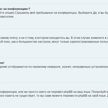
час на конференции»?
дёте опцию
Скрывать моё пребывание на конференции
. Выберите
Да
, и вы 
зователем.
вому поясу, а не к тому, в котором находитесь вы. В этом случае измените в 
овой пояс, как и большинство настроек, могут только зарегистрированные пол
ое!
о время отображается по-прежнему неверное, значит, неправильно установле
онференции, или же просто никто не перевёл phpBB на ваш язык. Попробуйт
вого пакета не существует, то вы сами можете перевести phpBB на свой язы