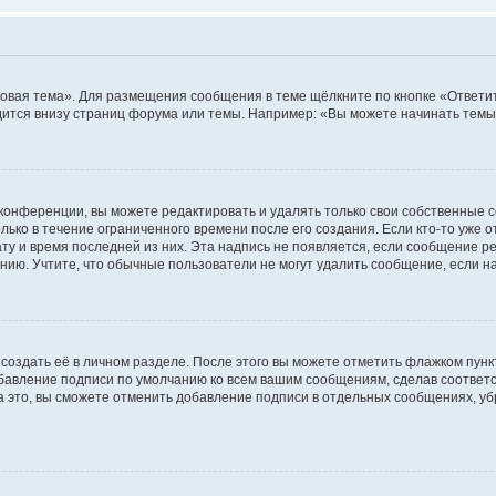
овая тема». Для размещения сообщения в теме щёлкните по кнопке «Ответит
ится внизу страниц форума или темы. Например: «Вы можете начинать темы»
конференции, вы можете редактировать и удалять только свои собственные 
ько в течение ограниченного времени после его создания. Если кто-то уже 
дату и время последней из них. Эта надпись не появляется, если сообщение 
ию. Учтите, что обычные пользователи не могут удалить сообщение, если на 
создать её в личном разделе. После этого вы можете отметить флажком пун
обавление подписи по умолчанию ко всем вашим сообщениям, сделав соотве
а это, вы сможете отменить добавление подписи в отдельных сообщениях, у