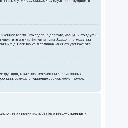
те на ссылку
Забыли пароль?
. Следуйте инструкциям, и
иченное время. Это сделано для того, чтобы никто другой
вы можете отметить флажком пункт
Запомнить меня
при
те и т. д. Если пункт
Запомнить меня
отсутствует, это
ие функции, такие как отслеживание прочитанных
ренции, возможно, удаление cookies может помочь.
 щёлкните на имени пользователя вверху страницы и