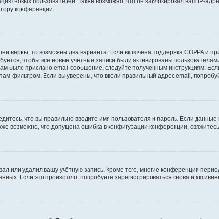
ию новых пользователей. Также возможно, что он заблокировал ваш IP-адре
атору конференции.
они верны, то возможны два варианта. Если включена поддержка COPPA и при 
уется, чтобы все новые учётные записи были активированы пользователями
ам было прислано email-сообщение, следуйте полученным инструкциям. Если
пам-фильтром. Если вы уверены, что ввели правильный адрес email, попробу
едитесь, что вы правильно вводите имя пользователя и пароль. Если данные
Также возможно, что допущена ошибка в конфигурации конференции, свяжитес
вал или удалил вашу учётную запись. Кроме того, многие конференции перио
ных. Если это произошло, попробуйте зарегистрироваться снова и активнее 