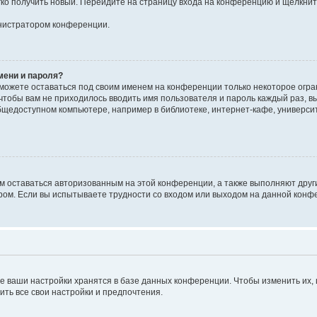
егко получить новый. Перейдите на страницу входа на конференцию и щёлкни
инистратором конференции.
мени и пароля?
сможете оставаться под своим именем на конференции только некоторое огран
 чтобы вам не приходилось вводить имя пользователя и пароль каждый раз, 
щедоступном компьютере, например в библиотеке, интернет-кафе, университе
ам оставаться авторизованным на этой конференции, а также выполняют друг
ом. Если вы испытываете трудности со входом или выходом на данной конфе
е ваши настройки хранятся в базе данных конференции. Чтобы изменить их,
ить все свои настройки и предпочтения.