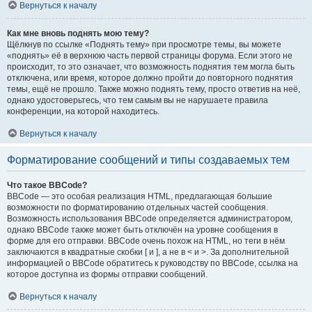
Вернуться к началу
Как мне вновь поднять мою тему?
Щёлкнув по ссылке «Поднять тему» при просмотре темы, вы можете
«поднять» её в верхнюю часть первой страницы форума. Если этого не
происходит, то это означает, что возможность поднятия тем могла быть
отключена, или время, которое должно пройти до повторного поднятия
темы, ещё не прошло. Также можно поднять тему, просто ответив на неё,
однако удостоверьтесь, что тем самым вы не нарушаете правила
конференции, на которой находитесь.
Вернуться к началу
Форматирование сообщений и типы создаваемых тем
Что такое BBCode?
BBCode — это особая реализация HTML, предлагающая большие
возможности по форматированию отдельных частей сообщения.
Возможность использования BBCode определяется администратором,
однако BBCode также может быть отключён на уровне сообщения в
форме для его отправки. BBCode очень похож на HTML, но теги в нём
заключаются в квадратные скобки [ и ], а не в < и >. За дополнительной
информацией о BBCode обратитесь к руководству по BBCode, ссылка на
которое доступна из формы отправки сообщений.
Вернуться к началу