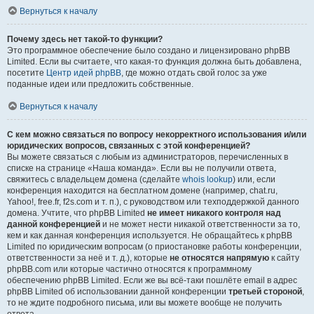
Вернуться к началу
Почему здесь нет такой-то функции?
Это программное обеспечение было создано и лицензировано phpBB
Limited. Если вы считаете, что какая-то функция должна быть добавлена,
посетите
Центр идей phpBB
, где можно отдать свой голос за уже
поданные идеи или предложить собственные.
Вернуться к началу
С кем можно связаться по вопросу некорректного использования и/или
юридических вопросов, связанных с этой конференцией?
Вы можете связаться с любым из администраторов, перечисленных в
списке на странице «Наша команда». Если вы не получили ответа,
свяжитесь с владельцем домена (сделайте
whois lookup
) или, если
конференция находится на бесплатном домене (например, chat.ru,
Yahoo!, free.fr, f2s.com и т. п.), с руководством или техподдержкой данного
домена. Учтите, что phpBB Limited
не имеет никакого контроля над
данной конференцией
и не может нести никакой ответственности за то,
кем и как данная конференция используется. Не обращайтесь к phpBB
Limited по юридическим вопросам (о приостановке работы конференции,
ответственности за неё и т. д.), которые
не относятся напрямую
к сайту
phpBB.com или которые частично относятся к программному
обеспечению phpBB Limited. Если же вы всё-таки пошлёте email в адрес
phpBB Limited об использовании данной конференции
третьей стороной
,
то не ждите подробного письма, или вы можете вообще не получить