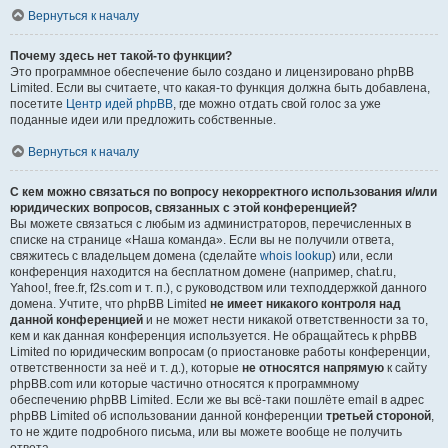
Вернуться к началу
Почему здесь нет такой-то функции?
Это программное обеспечение было создано и лицензировано phpBB
Limited. Если вы считаете, что какая-то функция должна быть добавлена,
посетите
Центр идей phpBB
, где можно отдать свой голос за уже
поданные идеи или предложить собственные.
Вернуться к началу
С кем можно связаться по вопросу некорректного использования и/или
юридических вопросов, связанных с этой конференцией?
Вы можете связаться с любым из администраторов, перечисленных в
списке на странице «Наша команда». Если вы не получили ответа,
свяжитесь с владельцем домена (сделайте
whois lookup
) или, если
конференция находится на бесплатном домене (например, chat.ru,
Yahoo!, free.fr, f2s.com и т. п.), с руководством или техподдержкой данного
домена. Учтите, что phpBB Limited
не имеет никакого контроля над
данной конференцией
и не может нести никакой ответственности за то,
кем и как данная конференция используется. Не обращайтесь к phpBB
Limited по юридическим вопросам (о приостановке работы конференции,
ответственности за неё и т. д.), которые
не относятся напрямую
к сайту
phpBB.com или которые частично относятся к программному
обеспечению phpBB Limited. Если же вы всё-таки пошлёте email в адрес
phpBB Limited об использовании данной конференции
третьей стороной
,
то не ждите подробного письма, или вы можете вообще не получить