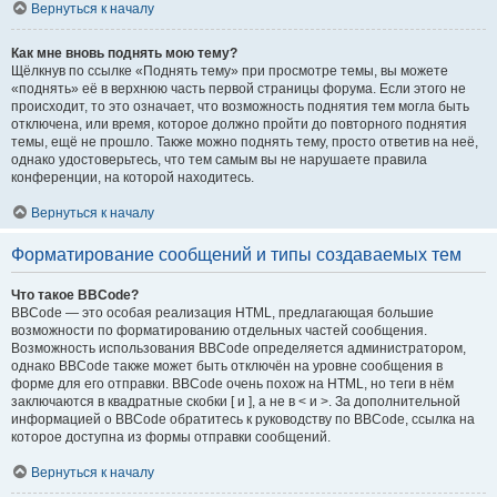
Вернуться к началу
Как мне вновь поднять мою тему?
Щёлкнув по ссылке «Поднять тему» при просмотре темы, вы можете
«поднять» её в верхнюю часть первой страницы форума. Если этого не
происходит, то это означает, что возможность поднятия тем могла быть
отключена, или время, которое должно пройти до повторного поднятия
темы, ещё не прошло. Также можно поднять тему, просто ответив на неё,
однако удостоверьтесь, что тем самым вы не нарушаете правила
конференции, на которой находитесь.
Вернуться к началу
Форматирование сообщений и типы создаваемых тем
Что такое BBCode?
BBCode — это особая реализация HTML, предлагающая большие
возможности по форматированию отдельных частей сообщения.
Возможность использования BBCode определяется администратором,
однако BBCode также может быть отключён на уровне сообщения в
форме для его отправки. BBCode очень похож на HTML, но теги в нём
заключаются в квадратные скобки [ и ], а не в < и >. За дополнительной
информацией о BBCode обратитесь к руководству по BBCode, ссылка на
которое доступна из формы отправки сообщений.
Вернуться к началу