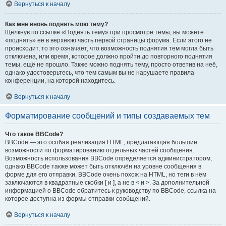
Вернуться к началу
Как мне вновь поднять мою тему?
Щёлкнув по ссылке «Поднять тему» при просмотре темы, вы можете
«поднять» её в верхнюю часть первой страницы форума. Если этого не
происходит, то это означает, что возможность поднятия тем могла быть
отключена, или время, которое должно пройти до повторного поднятия
темы, ещё не прошло. Также можно поднять тему, просто ответив на неё,
однако удостоверьтесь, что тем самым вы не нарушаете правила
конференции, на которой находитесь.
Вернуться к началу
Форматирование сообщений и типы создаваемых тем
Что такое BBCode?
BBCode — это особая реализация HTML, предлагающая большие
возможности по форматированию отдельных частей сообщения.
Возможность использования BBCode определяется администратором,
однако BBCode также может быть отключён на уровне сообщения в
форме для его отправки. BBCode очень похож на HTML, но теги в нём
заключаются в квадратные скобки [ и ], а не в < и >. За дополнительной
информацией о BBCode обратитесь к руководству по BBCode, ссылка на
которое доступна из формы отправки сообщений.
Вернуться к началу