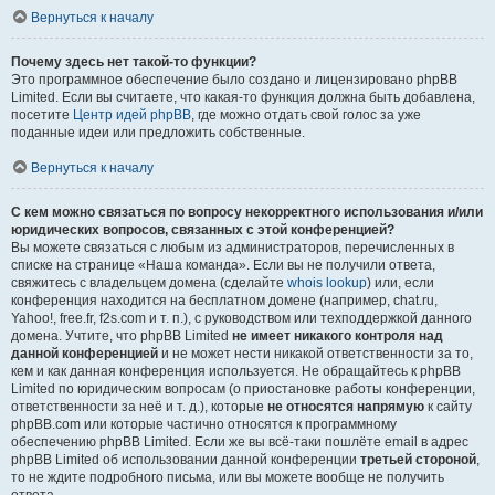
Вернуться к началу
Почему здесь нет такой-то функции?
Это программное обеспечение было создано и лицензировано phpBB
Limited. Если вы считаете, что какая-то функция должна быть добавлена,
посетите
Центр идей phpBB
, где можно отдать свой голос за уже
поданные идеи или предложить собственные.
Вернуться к началу
С кем можно связаться по вопросу некорректного использования и/или
юридических вопросов, связанных с этой конференцией?
Вы можете связаться с любым из администраторов, перечисленных в
списке на странице «Наша команда». Если вы не получили ответа,
свяжитесь с владельцем домена (сделайте
whois lookup
) или, если
конференция находится на бесплатном домене (например, chat.ru,
Yahoo!, free.fr, f2s.com и т. п.), с руководством или техподдержкой данного
домена. Учтите, что phpBB Limited
не имеет никакого контроля над
данной конференцией
и не может нести никакой ответственности за то,
кем и как данная конференция используется. Не обращайтесь к phpBB
Limited по юридическим вопросам (о приостановке работы конференции,
ответственности за неё и т. д.), которые
не относятся напрямую
к сайту
phpBB.com или которые частично относятся к программному
обеспечению phpBB Limited. Если же вы всё-таки пошлёте email в адрес
phpBB Limited об использовании данной конференции
третьей стороной
,
то не ждите подробного письма, или вы можете вообще не получить