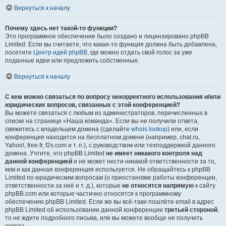
Вернуться к началу
Почему здесь нет такой-то функции?
Это программное обеспечение было создано и лицензировано phpBB
Limited. Если вы считаете, что какая-то функция должна быть добавлена,
посетите
Центр идей phpBB
, где можно отдать свой голос за уже
поданные идеи или предложить собственные.
Вернуться к началу
С кем можно связаться по вопросу некорректного использования и/или
юридических вопросов, связанных с этой конференцией?
Вы можете связаться с любым из администраторов, перечисленных в
списке на странице «Наша команда». Если вы не получили ответа,
свяжитесь с владельцем домена (сделайте
whois lookup
) или, если
конференция находится на бесплатном домене (например, chat.ru,
Yahoo!, free.fr, f2s.com и т. п.), с руководством или техподдержкой данного
домена. Учтите, что phpBB Limited
не имеет никакого контроля над
данной конференцией
и не может нести никакой ответственности за то,
кем и как данная конференция используется. Не обращайтесь к phpBB
Limited по юридическим вопросам (о приостановке работы конференции,
ответственности за неё и т. д.), которые
не относятся напрямую
к сайту
phpBB.com или которые частично относятся к программному
обеспечению phpBB Limited. Если же вы всё-таки пошлёте email в адрес
phpBB Limited об использовании данной конференции
третьей стороной
,
то не ждите подробного письма, или вы можете вообще не получить