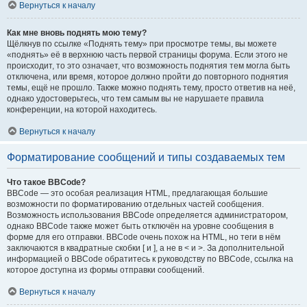
Вернуться к началу
Как мне вновь поднять мою тему?
Щёлкнув по ссылке «Поднять тему» при просмотре темы, вы можете
«поднять» её в верхнюю часть первой страницы форума. Если этого не
происходит, то это означает, что возможность поднятия тем могла быть
отключена, или время, которое должно пройти до повторного поднятия
темы, ещё не прошло. Также можно поднять тему, просто ответив на неё,
однако удостоверьтесь, что тем самым вы не нарушаете правила
конференции, на которой находитесь.
Вернуться к началу
Форматирование сообщений и типы создаваемых тем
Что такое BBCode?
BBCode — это особая реализация HTML, предлагающая большие
возможности по форматированию отдельных частей сообщения.
Возможность использования BBCode определяется администратором,
однако BBCode также может быть отключён на уровне сообщения в
форме для его отправки. BBCode очень похож на HTML, но теги в нём
заключаются в квадратные скобки [ и ], а не в < и >. За дополнительной
информацией о BBCode обратитесь к руководству по BBCode, ссылка на
которое доступна из формы отправки сообщений.
Вернуться к началу