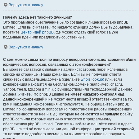
Вернуться к началу
Почему здесь нет такой-то функции?
Это программное обеспечение было создано и лицензировано phpBB
Limited. Если вы считаете, что какая-то функция должна быть добавлена,
посетите
Центр идей phpBB
, где можно отдать свой голос за уже
поданные идеи или предложить собственные.
Вернуться к началу
С кем можно связаться по вопросу некорректного использования и/или
юридических вопросов, связанных с этой конференцией?
Вы можете связаться с любым из администраторов, перечисленных в
списке на странице «Наша команда». Если вы не получили ответа,
свяжитесь с владельцем домена (сделайте
whois lookup
) или, если
конференция находится на бесплатном домене (например, chat.ru,
Yahoo!, free.fr, f2s.com и т. п.), с руководством или техподдержкой данного
домена. Учтите, что phpBB Limited
не имеет никакого контроля над
данной конференцией
и не может нести никакой ответственности за то,
кем и как данная конференция используется. Не обращайтесь к phpBB
Limited по юридическим вопросам (о приостановке работы конференции,
ответственности за неё и т. д.), которые
не относятся напрямую
к сайту
phpBB.com или которые частично относятся к программному
обеспечению phpBB Limited. Если же вы всё-таки пошлёте email в адрес
phpBB Limited об использовании данной конференции
третьей стороной
,
то не ждите подробного письма, или вы можете вообще не получить