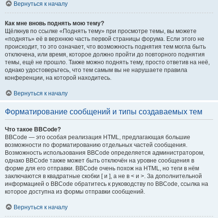
Вернуться к началу
Как мне вновь поднять мою тему?
Щёлкнув по ссылке «Поднять тему» при просмотре темы, вы можете
«поднять» её в верхнюю часть первой страницы форума. Если этого не
происходит, то это означает, что возможность поднятия тем могла быть
отключена, или время, которое должно пройти до повторного поднятия
темы, ещё не прошло. Также можно поднять тему, просто ответив на неё,
однако удостоверьтесь, что тем самым вы не нарушаете правила
конференции, на которой находитесь.
Вернуться к началу
Форматирование сообщений и типы создаваемых тем
Что такое BBCode?
BBCode — это особая реализация HTML, предлагающая большие
возможности по форматированию отдельных частей сообщения.
Возможность использования BBCode определяется администратором,
однако BBCode также может быть отключён на уровне сообщения в
форме для его отправки. BBCode очень похож на HTML, но теги в нём
заключаются в квадратные скобки [ и ], а не в < и >. За дополнительной
информацией о BBCode обратитесь к руководству по BBCode, ссылка на
которое доступна из формы отправки сообщений.
Вернуться к началу