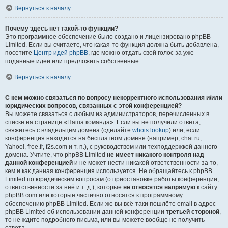
Вернуться к началу
Почему здесь нет такой-то функции?
Это программное обеспечение было создано и лицензировано phpBB
Limited. Если вы считаете, что какая-то функция должна быть добавлена,
посетите
Центр идей phpBB
, где можно отдать свой голос за уже
поданные идеи или предложить собственные.
Вернуться к началу
С кем можно связаться по вопросу некорректного использования и/или
юридических вопросов, связанных с этой конференцией?
Вы можете связаться с любым из администраторов, перечисленных в
списке на странице «Наша команда». Если вы не получили ответа,
свяжитесь с владельцем домена (сделайте
whois lookup
) или, если
конференция находится на бесплатном домене (например, chat.ru,
Yahoo!, free.fr, f2s.com и т. п.), с руководством или техподдержкой данного
домена. Учтите, что phpBB Limited
не имеет никакого контроля над
данной конференцией
и не может нести никакой ответственности за то,
кем и как данная конференция используется. Не обращайтесь к phpBB
Limited по юридическим вопросам (о приостановке работы конференции,
ответственности за неё и т. д.), которые
не относятся напрямую
к сайту
phpBB.com или которые частично относятся к программному
обеспечению phpBB Limited. Если же вы всё-таки пошлёте email в адрес
phpBB Limited об использовании данной конференции
третьей стороной
,
то не ждите подробного письма, или вы можете вообще не получить