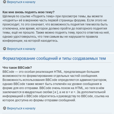
Вернуться к началу
Как мне вновь поднять мою тему?
Щёлкнув по ссылке «Поднять тему» при просмотре темы, вы можете
«поднять» её в верхнюю часть первой страницы форума. Если этого не
происходит, то это означает, что возможность поднятия тем могла быть
отключена, или время, которое должно пройти до повторного поднятия
темы, ещё не прошло. Также можно поднять тему, просто ответив на неё,
однако удостоверьтесь, что тем самым вы не нарушаете правила
конференции, на которой находитесь.
Вернуться к началу
Форматирование сообщений и типы создаваемых тем
Что такое BBCode?
BBCode — это особая реализация HTML, предлагающая большие
возможности по форматированию отдельных частей сообщения.
Возможность использования BBCode определяется администратором,
однако BBCode также может быть отключён на уровне сообщения в
форме для его отправки. BBCode очень похож на HTML, но теги в нём
заключаются в квадратные скобки [ и ], а не в < и >. За дополнительной
информацией о BBCode обратитесь к руководству по BBCode, ссылка на
которое доступна из формы отправки сообщений.
Вернуться к началу