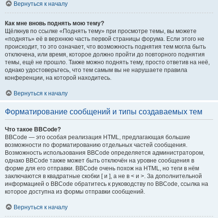
Вернуться к началу
Как мне вновь поднять мою тему?
Щёлкнув по ссылке «Поднять тему» при просмотре темы, вы можете
«поднять» её в верхнюю часть первой страницы форума. Если этого не
происходит, то это означает, что возможность поднятия тем могла быть
отключена, или время, которое должно пройти до повторного поднятия
темы, ещё не прошло. Также можно поднять тему, просто ответив на неё,
однако удостоверьтесь, что тем самым вы не нарушаете правила
конференции, на которой находитесь.
Вернуться к началу
Форматирование сообщений и типы создаваемых тем
Что такое BBCode?
BBCode — это особая реализация HTML, предлагающая большие
возможности по форматированию отдельных частей сообщения.
Возможность использования BBCode определяется администратором,
однако BBCode также может быть отключён на уровне сообщения в
форме для его отправки. BBCode очень похож на HTML, но теги в нём
заключаются в квадратные скобки [ и ], а не в < и >. За дополнительной
информацией о BBCode обратитесь к руководству по BBCode, ссылка на
которое доступна из формы отправки сообщений.
Вернуться к началу