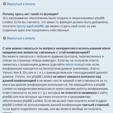
Вернуться к началу
Почему здесь нет такой-то функции?
Это программное обеспечение было создано и лицензировано phpBB
Limited. Если вы считаете, что какая-то функция должна быть добавлена,
посетите
Центр идей phpBB
, где можно отдать свой голос за уже
поданные идеи или предложить собственные.
Вернуться к началу
С кем можно связаться по вопросу некорректного использования и/или
юридических вопросов, связанных с этой конференцией?
Вы можете связаться с любым из администраторов, перечисленных в
списке на странице «Наша команда». Если вы не получили ответа,
свяжитесь с владельцем домена (сделайте
whois lookup
) или, если
конференция находится на бесплатном домене (например, chat.ru,
Yahoo!, free.fr, f2s.com и т. п.), с руководством или техподдержкой данного
домена. Учтите, что phpBB Limited
не имеет никакого контроля над
данной конференцией
и не может нести никакой ответственности за то,
кем и как данная конференция используется. Не обращайтесь к phpBB
Limited по юридическим вопросам (о приостановке работы конференции,
ответственности за неё и т. д.), которые
не относятся напрямую
к сайту
phpBB.com или которые частично относятся к программному
обеспечению phpBB Limited. Если же вы всё-таки пошлёте email в адрес
phpBB Limited об использовании данной конференции
третьей стороной
,
то не ждите подробного письма, или вы можете вообще не получить