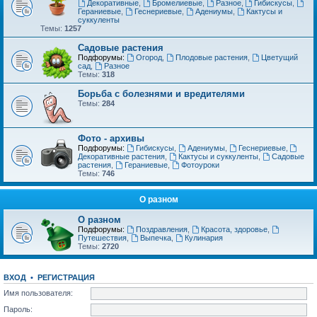
Декоративные
,
Бромелиевые
,
Разное
,
Гибискусы
,
Гераниевые
,
Геснериевые
,
Адениумы
,
Кактусы и
суккуленты
Темы:
1257
Садовые растения
Подфорумы:
Огород
,
Плодовые растения
,
Цветущий
сад
,
Разное
Темы:
318
Борьба с болезнями и вредителями
Темы:
284
Фото - архивы
Подфорумы:
Гибискусы
,
Адениумы
,
Геснериевые
,
Декоративные растения
,
Кактусы и суккуленты
,
Садовые
растения
,
Гераниевые
,
Фотоуроки
Темы:
746
О разном
О разном
Подфорумы:
Поздравления
,
Красота, здоровье
,
Путешествия
,
Выпечка
,
Кулинария
Темы:
2720
ВХОД
•
РЕГИСТРАЦИЯ
Имя пользователя:
Пароль: