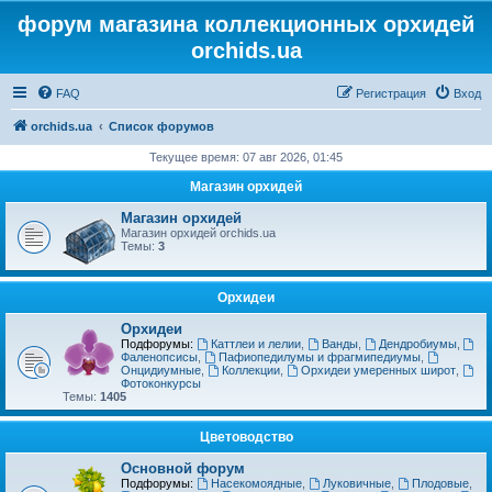
форум магазина коллекционных орхидей
orchids.ua
FAQ
Регистрация
Вход
orchids.ua
Список форумов
Текущее время: 07 авг 2026, 01:45
Магазин орхидей
Магазин орхидей
Магазин орхидей orchids.ua
Темы:
3
Орхидеи
Орхидеи
Подфорумы:
Каттлеи и лелии
,
Ванды
,
Дендробиумы
,
Фаленопсисы
,
Пафиопедилумы и фрагмипедиумы
,
Онцидиумные
,
Коллекции
,
Орхидеи умеренных широт
,
Фотоконкурсы
Темы:
1405
Цветоводство
Основной форум
Подфорумы:
Насекомоядные
,
Луковичные
,
Плодовые
,